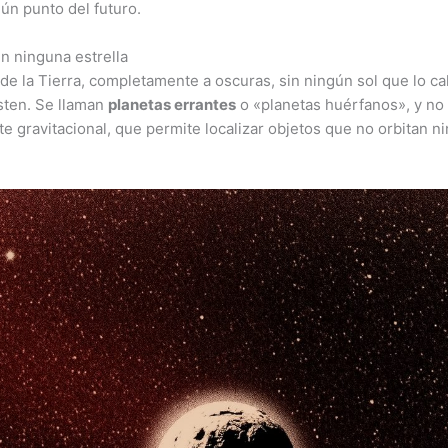
ún punto del futuro.
n ninguna estrella
e la Tierra, completamente a oscuras, sin ningún sol que lo cal
sten. Se llaman
planetas errantes
o «planetas huérfanos», y no 
e gravitacional, que permite localizar objetos que no orbitan n