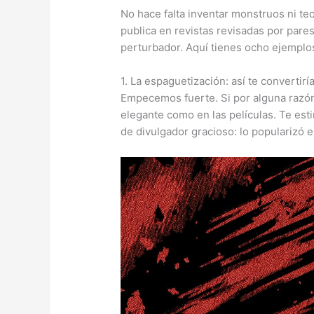
No hace falta inventar monstruos ni teo
publica en revistas revisadas por pare
perturbador. Aquí tienes ocho ejemplos,
1. La espaguetización: así te convertir
Empecemos fuerte. Si por alguna razón
elegante como en las películas. Te estir
de divulgador gracioso: lo popularizó 