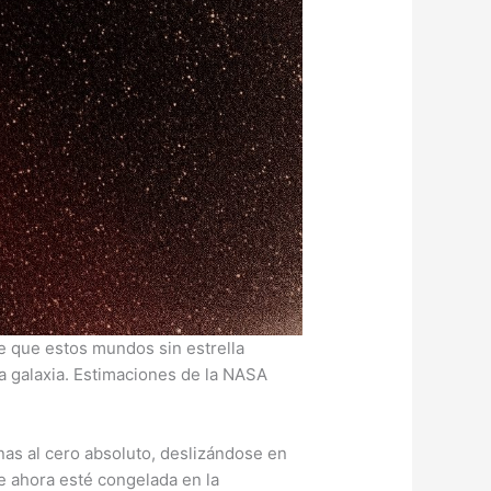
 que estos mundos sin estrella
ia galaxia. Estimaciones de la NASA
anas al cero absoluto, deslizándose en
e ahora esté congelada en la