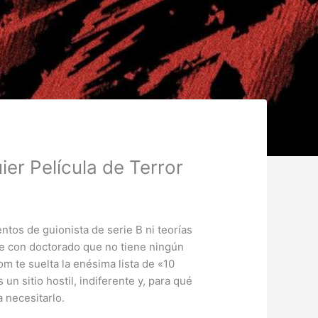
er Película de Terror
ntos de guionista de serie B ni teorías
te con doctorado que no tiene ningún
om te suelta la enésima lista de «10
un sitio hostil, indiferente y, para qué
 necesitarlo.