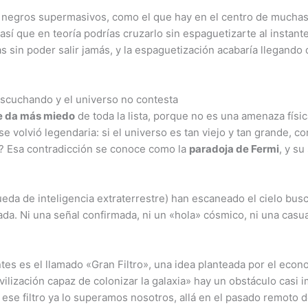
 negros supermasivos, como el que hay en el centro de muchas
sí que en teoría podrías cruzarlo sin espaguetizarte al instant
 sin poder salir jamás, y la espaguetización acabaría llegando
escuchando y el universo no contesta
ue da más miedo
de toda la lista, porque no es una amenaza física
e volvió legendaria: si el universo es tan viejo y tan grande, c
? Esa contradicción se conoce como la
paradoja de Fermi
, y su
a de inteligencia extraterrestre) han escaneado el cielo busca
da. Ni una señal confirmada, ni un «hola» cósmico, ni una casu
tes es el llamado «Gran Filtro», una idea planteada por el eco
vilización capaz de colonizar la galaxia» hay un obstáculo casi
 ese filtro ya lo superamos nosotros, allá en el pasado remoto de