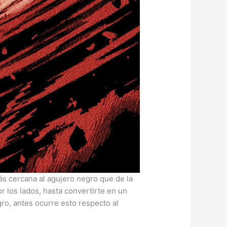
ás cercana al agujero negro que de la
r los lados, hasta convertirte en un
ro, antes ocurre esto respecto al