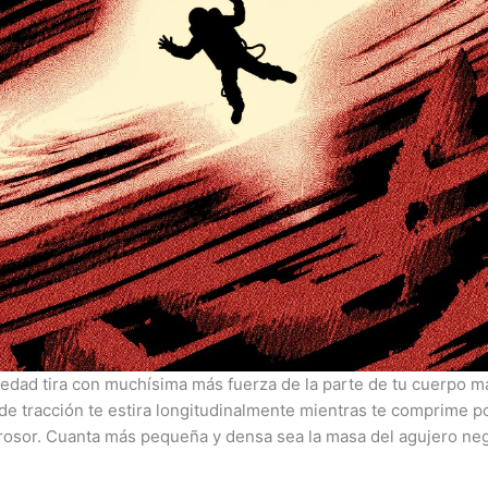
avedad tira con muchísima más fuerza de la parte de tu cuerpo m
 de tracción te estira longitudinalmente mientras te comprime po
rosor. Cuanta más pequeña y densa sea la masa del agujero neg