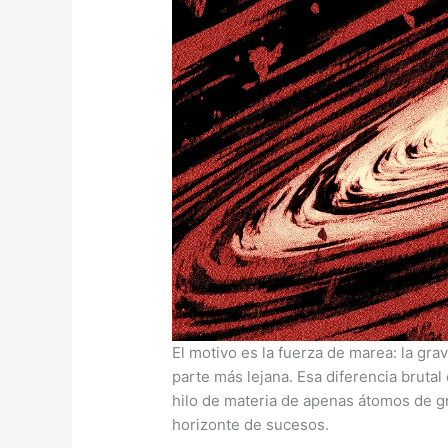
El motivo es la fuerza de marea: la gr
parte más lejana. Esa diferencia brutal
hilo de materia de apenas átomos de g
horizonte de sucesos.