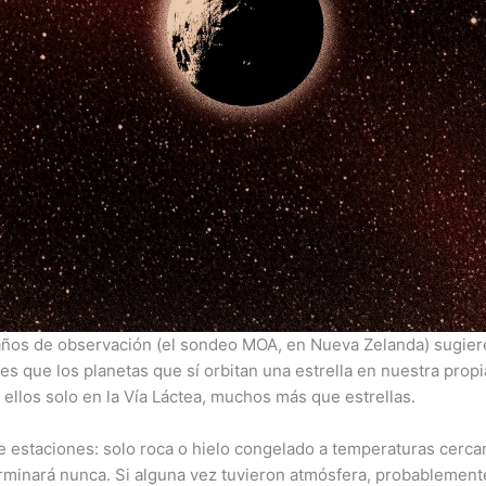
ños de observación (el sondeo MOA, en Nueva Zelanda) sugiere
s que los planetas que sí orbitan una estrella en nuestra prop
 ellos solo en la Vía Láctea, muchos más que estrellas.
o de estaciones: solo roca o hielo congelado a temperaturas cerc
minará nunca. Si alguna vez tuvieron atmósfera, probablement