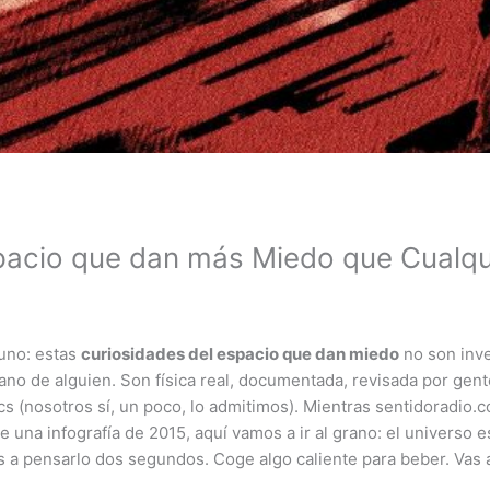
pacio que dan más Miedo que Cualqui
 uno: estas
curiosidades del espacio que dan miedo
no son inve
ano de alguien. Son física real, documentada, revisada por gen
cs (nosotros sí, un poco, lo admitimos). Mientras sentidoradio.c
una infografía de 2015, aquí vamos a ir al grano: el universo es 
as a pensarlo dos segundos. Coge algo caliente para beber. Vas a