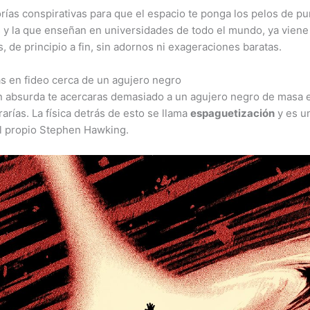
rías conspirativas para que el espacio te ponga los pelos de punt
s y la que enseñan en universidades de todo el mundo, ya viene
 de principio a fin, sin adornos ni exageraciones baratas.
ías en fideo cerca de un agujero negro
 absurda te acercaras demasiado a un agujero negro de masa e
arías. La física detrás de esto se llama
espaguetización
y es u
el propio Stephen Hawking.