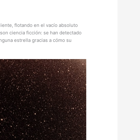
iente, flotando en el vacío absoluto
son ciencia ficción: se han detectado
inguna estrella gracias a cómo su