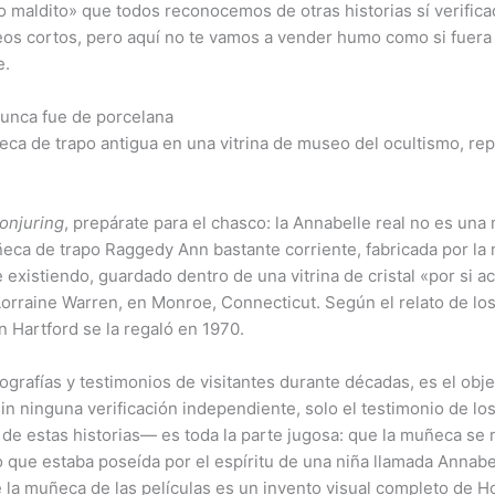
o maldito» que todos reconocemos de otras historias sí verific
eos cortos, pero aquí no te vamos a vender humo como si fuera 
e.
nunca fue de porcelana
onjuring
, prepárate para el chasco: la Annabelle real no es un
muñeca de trapo Raggedy Ann bastante corriente, fabricada por la
gue existiendo, guardado dentro de una vitrina de cristal «por s
Lorraine Warren, en Monroe, Connecticut. Según el relato de lo
 Hartford se la regaló en 1970.
ografías y testimonios de visitantes durante décadas, es el objet
in ninguna verificación independiente, solo el testimonio de l
 de estas historias— es toda la parte jugosa: que la muñeca se m
o que estaba poseída por el espíritu de una niña llamada Annabe
 de la muñeca de las películas es un invento visual completo de H