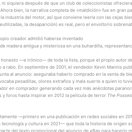
 ni siquiera después de que un club de coleccionistas ofrecie
Ahora bien, la narrativa completa de «maldición» fue en gran pa
 industria del motor, así que conviene leerla con las cejas bien 
eutilizadas, la desaparición) es real, pero el envoltorio sobrena
ropio creador admitió haberse inventado
honesto —e irónico— de toda la lista, porque el propio autor d
o a rabo. En septiembre de 2001, el vendedor Kevin Mannis pu
junta al anuncio: aseguraba haberlo comprado en la venta de bi
aba pesadillas, olores extraños y mala suerte a quien lo tuvier
rador en comprador generando cada vez más anécdotas paranor
s y foros hasta inspirar en 2012 la película de terror
The Posses
tamente —primero en una publicación en redes sociales en 201
 tecnología y cultura en 2021— que toda la historia de origen s
 parte del texto promocional del anuncio de eBay para hacerlo má