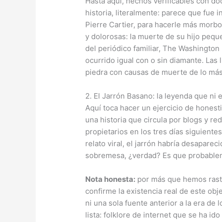
Hasta aquí, hechos verificables con d
historia, literalmente: parece que fue 
Pierre Cartier, para hacerle más morbo
y dolorosas: la muerte de su hijo peque
del periódico familiar, The Washingto
ocurrido igual con o sin diamante. Las 
piedra con causas de muerte de lo más
2. El Jarrón Basano: la leyenda que ni
Aquí toca hacer un ejercicio de hones
una historia que circula por blogs y re
propietarios en los tres días siguient
relato viral, el jarrón habría desapare
sobremesa, ¿verdad? Es que probablem
Nota honesta:
por más que hemos rastr
confirme la existencia real de este ob
ni una sola fuente anterior a la era de
lista: folklore de internet que se ha i