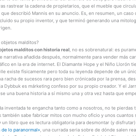
tras rastrear la cadena de propietarios, que el mueble que circ
al que describió Mannis en su anuncio. Es, en resumen, un caso 
ncluido su propio inventor, y que terminó generando una mitol
rigen.
 objetos malditos?
bjetos malditos con historia real
, no es sobrenatural: es pura
 de narrativa añadida después, normalmente para vender más car
áfico en la era de internet. El Diamante Hope y el Niño Llorón
le existe físicamente pero toda su leyenda depende de un únic
una racha de sucesos rara pero bien crónicada por la prensa, de
a Dybbuk es márketing confeso por su propio creador. Y el Jar
se una buena historia a sí mismo una y otra vez hasta que empe
da inventada te engancha tanto como a nosotros, no te pierdas
k también sabe fabricar mitos con mucho oficio y unos cuantos sí 
 un libro que es lectura obligatoria para desmontar (y disfrutar)
 de lo paranormal»
, una currada seria sobre de dónde salen r