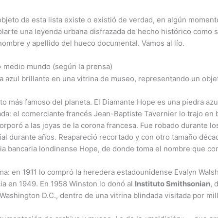
bjeto de esta lista existe o existió de verdad, en algún moment
olarte una leyenda urbana disfrazada de hecho histórico como s
n nombre y apellido del hueco documental. Vamos al lío.
ó» medio mundo (según la prensa)
o más famoso del planeta. El Diamante Hope es una piedra azul
: el comerciante francés Jean-Baptiste Tavernier lo trajo en br
ncorporó a las joyas de la corona francesa. Fue robado durante 
cial durante años. Reapareció recortado y con otro tamaño déca
ilia bancaria londinense Hope, de donde toma el nombre que c
sima: en 1911 lo compró la heredera estadounidense Evalyn Wals
cia en 1949. En 1958 Winston lo donó al
Instituto Smithsonian
, 
Washington D.C., dentro de una vitrina blindada visitada por mi