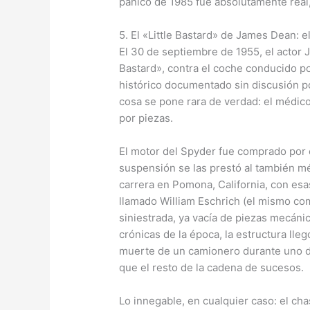
pánico de 1985 fue absolutamente real
5. El «Little Bastard» de James Dean:
El 30 de septiembre de 1955, el actor
Bastard», contra el coche conducido po
histórico documentado sin discusión po
cosa se pone rara de verdad: el médico
por piezas.
El motor del Spyder fue comprado por el
suspensión se las prestó al también mé
carrera en Pomona, California, con esas
llamado William Eschrich (el mismo com
siniestrada, ya vacía de piezas mecánic
crónicas de la época, la estructura ll
muerte de un camionero durante uno d
que el resto de la cadena de sucesos.
Lo innegable, en cualquier caso: el ch