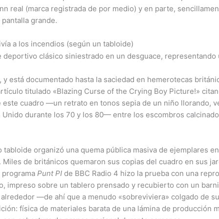
 real (marca registrada de por medio) y en parte, sencillame
pantalla grande.
ivía a los incendios (según un tabloide)
 y está documentado hasta la saciedad en hemerotecas británica
rtículo titulado «Blazing Curse of the Crying Boy Picture!» ci
 este cuadro —un retrato en tonos sepia de un niño llorando, v
o Unido durante los 70 y los 80— entre los escombros calcinado
io tabloide organizó una quema pública masiva de ejemplares en
 Miles de británicos quemaron sus copias del cuadro en sus ja
el programa
Punt PI
de BBC Radio 4 hizo la prueba con una reprod
ro, impreso sobre un tablero prensado y recubierto con un barn
 alrededor —de ahí que a menudo «sobreviviera» colgado de su
ción: física de materiales barata de una lámina de producción m