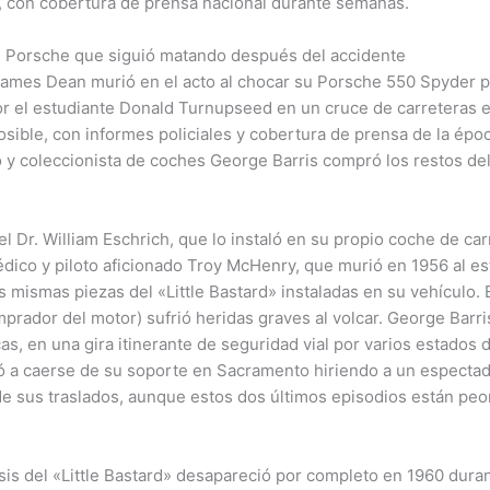
, con cobertura de prensa nacional durante semanas.
 el Porsche que siguió matando después del accidente
 James Dean murió en el acto al chocar su Porsche 550 Spyder p
r el estudiante Donald Turnupseed en un cruce de carreteras en
sible, con informes policiales y cobertura de prensa de la épo
 y coleccionista de coches George Barris compró los restos del
 Dr. William Eschrich, que lo instaló en su propio coche de carr
dico y piloto aficionado Troy McHenry, que murió en 1956 al es
 mismas piezas del «Little Bastard» instaladas en su vehículo. 
prador del motor) sufrió heridas graves al volcar. George Barri
as, en una gira itinerante de seguridad vial por varios estados
egó a caerse de su soporte en Sacramento hiriendo a un espectad
e sus traslados, aunque estos dos últimos episodios están pe
asis del «Little Bastard» desapareció por completo en 1960 duran