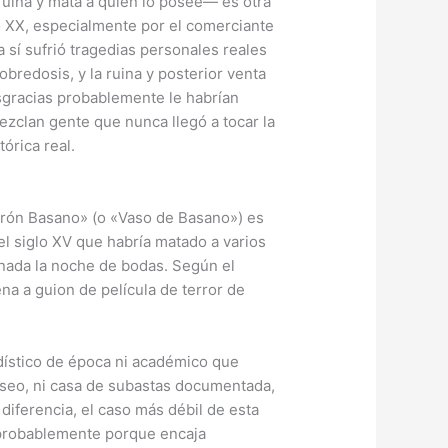
ruina y mata a quien lo posee— es otra
lo XX, especialmente por el comerciante
 sí sufrió tragedias personales reales
obredosis, y la ruina y posterior venta
sgracias probablemente le habrían
mezclan gente que nunca llegó a tocar la
órica real.
arrón Basano» (o «Vaso de Basano») es
el siglo XV que habría matado a varios
enada la noche de bodas. Según el
na a guion de película de terror de
dístico de época ni académico que
museo, ni casa de subastas documentada,
 diferencia, el caso más débil de esta
l, probablemente porque encaja