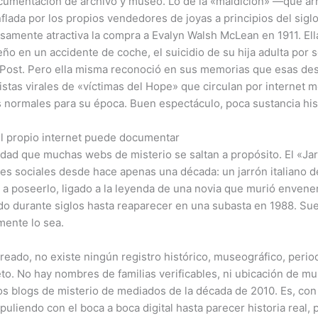
ocumentación de archivo y museo. Lo de la «maldición» —que ar
inflada por los propios vendedores de joyas a principios del sig
samente atractiva la compra a Evalyn Walsh McLean en 1911. Ella
ño en un accidente de coche, el suicidio de su hija adulta por s
n Post. Pero ella misma reconoció en sus memorias que esas de
listas virales de «víctimas del Hope» que circulan por internet 
 normales para su época. Buen espectáculo, poca sustancia hist
 el propio internet puede documentar
tidad que muchas webs de misterio se saltan a propósito. El «J
des sociales desde hace apenas una década: un jarrón italiano d
es a poseerlo, ligado a la leyenda de una novia que murió enven
cido durante siglos hasta reaparecer en una subasta en 1988. Sue
ente lo sea.
eado, no existe ningún registro histórico, museográfico, perio
jeto. No hay nombres de familias verificables, ni ubicación de 
 los blogs de misterio de mediados de la década de 2010. Es, con
do puliendo con el boca a boca digital hasta parecer historia rea