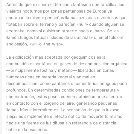
Antes de que existiera el término «fantasma con farolillo», los
viajeros nocturnos por zonas pantanosas de Europa ya
contaban lo mismo: pequeñas llamas azuladas o verdosas que
flotaban sobre el terreno y parecían «huir» cuando alguien se
acercaba, como si quisieran atraerte hacia el barro. Se les
llamó «fuegos fatuos», «luces de las ánimas» o, en el folclore
anglosajón, «will-o’-the-wisp».
La explicación más aceptada por geoquímicos es la
combustión espontánea de gases de descomposición orgánica
—principalmente fosfina y metano— liberados en zonas
húmedas ricas en materia vegetal y animal en
descomposición, como pantanos o cementerios antiguos poco
profundos. En determinadas condiciones de temperatura y
concentración, estos gases pueden autoinflamarse al entrar
en contacto con el oxígeno del aire, generando pequeñas
llamas frías e intermitentes. La sensación de que la luz «se
aleja» es simplemente el efecto óptico de moverte tú mismo
hacia una fuente de luz difusa sin referencia de distancia
fiable en la oscuridad.