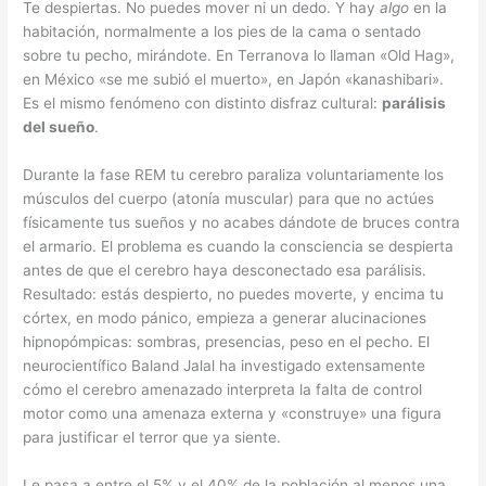
Te despiertas. No puedes mover ni un dedo. Y hay
algo
en la
habitación, normalmente a los pies de la cama o sentado
sobre tu pecho, mirándote. En Terranova lo llaman «Old Hag»,
en México «se me subió el muerto», en Japón «kanashibari».
Es el mismo fenómeno con distinto disfraz cultural:
parálisis
del sueño
.
Durante la fase REM tu cerebro paraliza voluntariamente los
músculos del cuerpo (atonía muscular) para que no actúes
físicamente tus sueños y no acabes dándote de bruces contra
el armario. El problema es cuando la consciencia se despierta
antes de que el cerebro haya desconectado esa parálisis.
Resultado: estás despierto, no puedes moverte, y encima tu
córtex, en modo pánico, empieza a generar alucinaciones
hipnopómpicas: sombras, presencias, peso en el pecho. El
neurocientífico Baland Jalal ha investigado extensamente
cómo el cerebro amenazado interpreta la falta de control
motor como una amenaza externa y «construye» una figura
para justificar el terror que ya siente.
Le pasa a entre el 5% y el 40% de la población al menos una