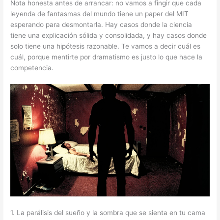
Nota honesta antes de arrancar: no vamos a fingir que cada
leyenda de fantasmas del mundo tiene un paper del MIT
esperando para desmontarla. Hay casos donde la ciencia
tiene una explicación sólida y consolidada, y hay casos donde
solo tiene una hipótesis razonable. Te vamos a decir cuál es
cuál, porque mentirte por dramatismo es justo lo que hace la
competencia.
1. La parálisis del sueño y la sombra que se sienta en tu cama