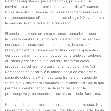
Personas amputadas que sienten dolor, picor o incluso
movimiento en una extremidad que ya no existe físicamente.
No es sugestión ni imaginación: es un fenómeno neurológico
real, documentado clínicamente desde el siglo XIX, y afecta a
la mayoría de amputados en algún grado.
El cerebro mantiene un «mapa» somatosensorial del cuerpo en
la corteza cerebral. Cuando falta la extremidad, las señales
nerviosas de zonas vecinas (por ejemplo, la cara, si falta un
brazo) empiezan a «invadir» el territorio cortical que antes
correspondía al miembro amputado, generando sensaciones
cruzadas y confusas que el cerebro interpreta como
procedentes del miembro ausente. El neurocientífico V.S.
Ramachandran desarrolló la famosa «caja de espejos»: el
paciente coloca la extremidad sana frente a un espejo de
forma que visualmente «recupera» el miembro perdido, lo que
permite al cerebro reconciliar la señal visual con la
propioceptiva y, en muchos casos, aliviar el dolor fantasma.
No hay nada paranormal en sentir un brazo que no está. Hay
una reorganización neuronal real, medible y, por suerte, hasta