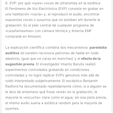
6. EVP: por qué «oyes» voces de ultratumba en la estática
El Fenómeno de Voz Electrónica (EVP) consiste en grabar en
una habitación «vacía» y, al reproducir el audio, encontrar
supuestas voces o susurros que no estaban ahí durante la
grabación. Es el pilar central de cualquier programa de
«cazafantasmas» con cámara térmica y linterna EMF
comprada en Amazon.
La explicación científica combina dos mecanismos:
pareidolia
auditiva
(el cerebro reconoce patrones de habla en ruido
aleatorio, igual que ve caras en manchas) y el
efecto de la
sugestión previa
. El investigador Imants Barušs realizó
experimentos controlados grabando en condiciones
controladas y no logró replicar EVPs genuinos más allá de
ruido interpretado subjetivamente. El escéptico Benjamin
Radford ha documentado repetidamente cómo, si a alguien se
le dice de antemano qué frase «está» en la grabación, la
mayoría la «escucha» clara como el agua; sin esa pista previa,
el mismo audio suena a estática random para la mayoría de
oyentes.