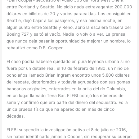
«Dan Cooper» secuestró el vuelo 305 de Northwest Orient
entre Portland y Seattle. No pidió nada extravagante: 200.000
dólares en billetes de 20 y varios paracaídas. Los consiguió en
Seattle, dejó bajar a los pasajeros, y esa misma noche, en
algún punto entre Seattle y Reno, abrió la escalera trasera del
Boeing 727 y saltó al vacío. Nadie lo volvió a ver. La prensa,
que nunca deja pasar la oportunidad de mejorar un nombre, lo
rebautizó como D.B. Cooper.
El caso podría haberse quedado en pura leyenda urbana si no
fuera por un detalle real: el 10 de febrero de 1980, un niño de
ocho años llamado Brian Ingram encontró unos 5.800 dólares
del rescate, deteriorados y todavía agrupados con sus gomas
bancarias originales, enterrados en la orilla del río Columbia,
en un lugar llamado Tena Bar. El FBI cotejó los números de
serie y confirmó que era parte del dinero del secuestro. Es la
única prueba física que ha aparecido en más de cinco
décadas.
El FBI suspendió la investigación activa el 8 de julio de 2016,
sin haber identificado jamás a Cooper, sin recuperar su cuerpo