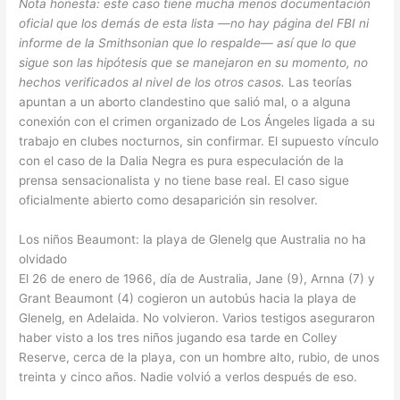
Nota honesta: este caso tiene mucha menos documentación
oficial que los demás de esta lista —no hay página del FBI ni
informe de la Smithsonian que lo respalde— así que lo que
sigue son las hipótesis que se manejaron en su momento, no
hechos verificados al nivel de los otros casos.
Las teorías
apuntan a un aborto clandestino que salió mal, o a alguna
conexión con el crimen organizado de Los Ángeles ligada a su
trabajo en clubes nocturnos, sin confirmar. El supuesto vínculo
con el caso de la Dalia Negra es pura especulación de la
prensa sensacionalista y no tiene base real. El caso sigue
oficialmente abierto como desaparición sin resolver.
Los niños Beaumont: la playa de Glenelg que Australia no ha
olvidado
El 26 de enero de 1966, día de Australia, Jane (9), Arnna (7) y
Grant Beaumont (4) cogieron un autobús hacia la playa de
Glenelg, en Adelaida. No volvieron. Varios testigos aseguraron
haber visto a los tres niños jugando esa tarde en Colley
Reserve, cerca de la playa, con un hombre alto, rubio, de unos
treinta y cinco años. Nadie volvió a verlos después de eso.