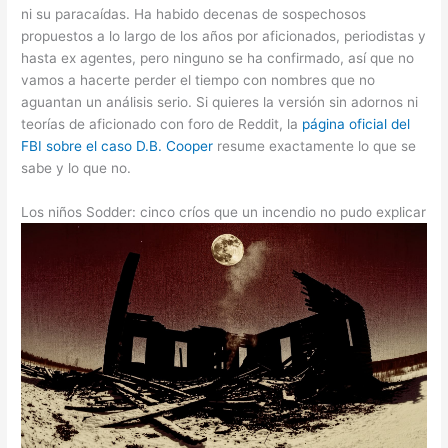
ni su paracaídas. Ha habido decenas de sospechosos
propuestos a lo largo de los años por aficionados, periodistas y
hasta ex agentes, pero ninguno se ha confirmado, así que no
vamos a hacerte perder el tiempo con nombres que no
aguantan un análisis serio. Si quieres la versión sin adornos ni
teorías de aficionado con foro de Reddit, la
página oficial del
FBI sobre el caso D.B. Cooper
resume exactamente lo que se
sabe y lo que no.
Los niños Sodder: cinco críos que un incendio no pudo explicar