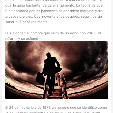
cual le quita bastante fuerza al argumento. La teoría de que
fue capturada por los japoneses se considera marginal y sin
pruebas creíbles. Casi noventa años después, seguimos sin
saber qué pasó realmente.
D.B. Cooper: el hombre que saltó de un avión con 200.000
dólares y se esfumó
El 24 de noviembre de 1971, un hombre que se identificó como