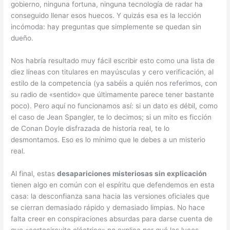
gobierno, ninguna fortuna, ninguna tecnología de radar ha
conseguido llenar esos huecos. Y quizás esa es la lección
incómoda: hay preguntas que simplemente se quedan sin
dueño.
Nos habría resultado muy fácil escribir esto como una lista de
diez líneas con titulares en mayúsculas y cero verificación, al
estilo de la competencia (ya sabéis a quién nos referimos, con
su radio de «sentido» que últimamente parece tener bastante
poco). Pero aquí no funcionamos así: si un dato es débil, como
el caso de Jean Spangler, te lo decimos; si un mito es ficción
de Conan Doyle disfrazada de historia real, te lo
desmontamos. Eso es lo mínimo que le debes a un misterio
real.
Al final, estas
desapariciones misteriosas sin explicación
tienen algo en común con el espíritu que defendemos en esta
casa: la desconfianza sana hacia las versiones oficiales que
se cierran demasiado rápido y demasiado limpias. No hace
falta creer en conspiraciones absurdas para darse cuenta de
que «cortocircuito eléctrico» no explica por qué las luces