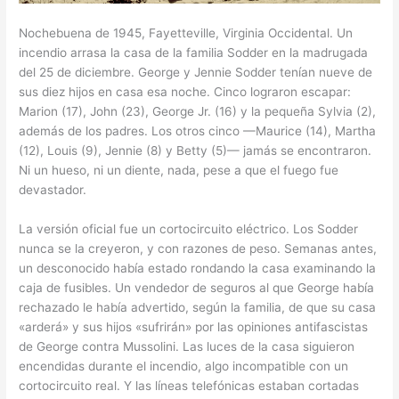
Nochebuena de 1945, Fayetteville, Virginia Occidental. Un
incendio arrasa la casa de la familia Sodder en la madrugada
del 25 de diciembre. George y Jennie Sodder tenían nueve de
sus diez hijos en casa esa noche. Cinco lograron escapar:
Marion (17), John (23), George Jr. (16) y la pequeña Sylvia (2),
además de los padres. Los otros cinco —Maurice (14), Martha
(12), Louis (9), Jennie (8) y Betty (5)— jamás se encontraron.
Ni un hueso, ni un diente, nada, pese a que el fuego fue
devastador.
La versión oficial fue un cortocircuito eléctrico. Los Sodder
nunca se la creyeron, y con razones de peso. Semanas antes,
un desconocido había estado rondando la casa examinando la
caja de fusibles. Un vendedor de seguros al que George había
rechazado le había advertido, según la familia, de que su casa
«arderá» y sus hijos «sufrirán» por las opiniones antifascistas
de George contra Mussolini. Las luces de la casa siguieron
encendidas durante el incendio, algo incompatible con un
cortocircuito real. Y las líneas telefónicas estaban cortadas