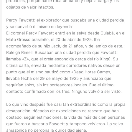
probables, porque nadie roba un barco y deja la carga y los
objetos de valor intactos.
Percy Fawcett: el explorador que buscaba una ciudad perdida
y se convirtió él mismo en leyenda
El coronel Percy Fawcett entró en la selva desde Cuiabá, en el
Mato Grosso brasileño, el 20 de abril de 1925. Iba
acompañado de su hijo Jack, de 21 años, y del amigo de este,
Raleigh Rimell. Buscaban una ciudad perdida que Fawcett
llamaba «Z», que él creía escondida cerca del río Xingú. Su
última carta, enviada mediante corredores nativos desde un
punto que él mismo bautizó como «Dead Horse Camp»,
llevaba fecha del 29 de mayo de 1925 y anunciaba que
seguirían solos, sin los porteadores locales. Fue el último
contacto confirmado con los tres. Ninguno volvió a ser visto.
Lo que vino después fue casi tan extraordinario como la propia
desaparición: décadas de expediciones de rescate que han
costado, según estimaciones, la vida de más de cien personas
que fueron a buscar a Fawcett y tampoco volvieron. La selva
amazónica no perdona la curiosidad ajena.