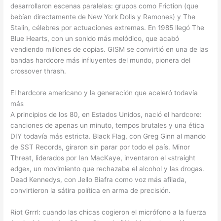
desarrollaron escenas paralelas: grupos como Friction (que
bebían directamente de New York Dolls y Ramones) y The
Stalin, célebres por actuaciones extremas. En 1985 llegó The
Blue Hearts, con un sonido más melódico, que acabó
vendiendo millones de copias. GISM se convirtió en una de las
bandas hardcore más influyentes del mundo, pionera del
crossover thrash.
El hardcore americano y la generación que aceleró todavía
más
A principios de los 80, en Estados Unidos, nació el hardcore:
canciones de apenas un minuto, tempos brutales y una ética
DIY todavía más estricta. Black Flag, con Greg Ginn al mando
de SST Records, giraron sin parar por todo el país. Minor
Threat, liderados por Ian MacKaye, inventaron el «straight
edge», un movimiento que rechazaba el alcohol y las drogas.
Dead Kennedys, con Jello Biafra como voz más afilada,
convirtieron la sátira política en arma de precisión.
Riot Grrrl: cuando las chicas cogieron el micrófono a la fuerza