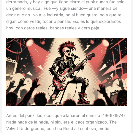
derramada, y hay algo que tiene claro: el punk nunca fue solo
un género musical. Fue —y sigue siendo— una manera de
decir que no. No a la industria, no al buen gusto, no a que te
digan cómo vestir, tocar o pensar. Eso es lo que exploramos
hoy, con datos reales, bandas reales y cero paja.
Antes del punk: los locos que allanaron el camino (1966-1974)
Nada nace de la nada, ni siquiera el caos organizado. The
Velvet Underground, con Lou Reed a la cabeza, metió