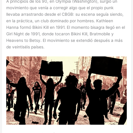
A principios de los 90, en Olympia (Washington), surgió un
movimiento que venía a corregir algo que el propio punk
llevaba arrastrando desde el CBGB: su escena seguía siendo,
en la práctica, un club dominado por hombres. Kathleen
Hanna formó Bikini Kill en 1991. El momento bisagra llegó en el
Girl Night de 1991, donde tocaron Bikini Kill, Bratmobile y
Heavens to Betsy. El movimiento se extendió después a más
de veintiséis países.