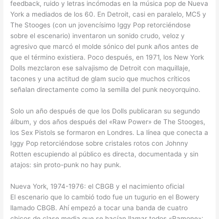
feedback, ruido y letras incómodas en la música pop de Nueva
York a mediados de los 60. En Detroit, casi en paralelo, MC5 y
The Stooges (con un jovencísimo Iggy Pop retorciéndose
sobre el escenario) inventaron un sonido crudo, veloz y
agresivo que marcó el molde sónico del punk años antes de
que el término existiera. Poco después, en 1971, los New York
Dolls mezclaron ese salvajismo de Detroit con maquillaje,
tacones y una actitud de glam sucio que muchos críticos
señalan directamente como la semilla del punk neoyorquino.
Solo un año después de que los Dolls publicaran su segundo
álbum, y dos años después del «Raw Power» de The Stooges,
los Sex Pistols se formaron en Londres. La línea que conecta a
Iggy Pop retorciéndose sobre cristales rotos con Johnny
Rotten escupiendo al público es directa, documentada y sin
atajos: sin proto-punk no hay punk.
Nueva York, 1974-1976: el CBGB y el nacimiento oficial
El escenario que lo cambió todo fue un tugurio en el Bowery
llamado CBGB. Ahí empezó a tocar una banda de cuatro
chicos de clase media que se hacían llamar todos «Ramone»: