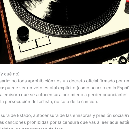
y qué no)
aria: no toda «prohibición» es un decreto oficial firmado por u
ca: puede ser un veto estatal explícito (como ocurrió en la Españ
una emisora que se autocensura por miedo a perder anunciantes 
a persecución del artista, no solo de la canción.
nsura de Estado, autocensura de las emisoras y presión social/re
s las canciones prohibidas por la censura que vas a leer aquí e