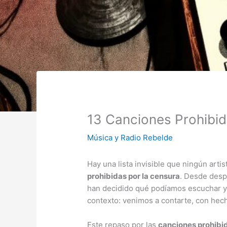
13 Canciones Prohibida
Música y Radio Rebelde
Hay una lista invisible que ningún arti
prohibidas por la censura
. Desde desp
han decidido qué podíamos escuchar y q
contexto: venimos a contarte, con hech
Este repaso por las
canciones prohibid