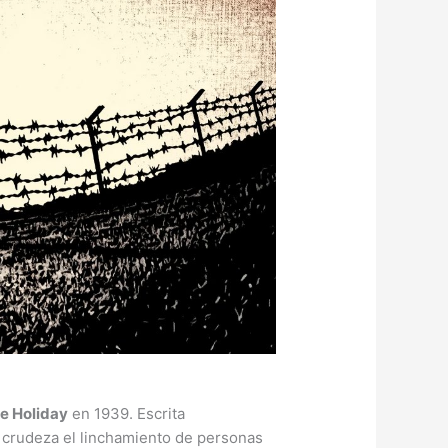
lie Holiday
en 1939. Escrita
 crudeza el linchamiento de personas