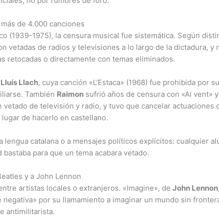
iciales, no por rumores de foro.
ó más de 4.000 canciones
co (1939-1975), la censura musical fue sistemática. Según disti
n vetadas de radios y televisiones a lo largo de la dictadura, 
as retocadas o directamente con temas eliminados.
n
Lluís Llach
, cuya canción «L’Estaca» (1968) fue prohibida por s
xiliarse. También
Raimon
sufrió años de censura con «Al vent» 
 vetado de televisión y radio, y tuvo que cancelar actuaciones
 lugar de hacerlo en castellano.
a lengua catalana o a mensajes políticos explícitos: cualquier al
 bastaba para que un tema acabara vetado.
Beatles y a John Lennon
ntre artistas locales o extranjeros. «Imagine», de
John Lennon
negativa» por su llamamiento a imaginar un mundo sin frontera
 antimilitarista.