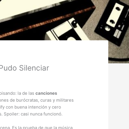
Pudo Silenciar
pisando: la de las
canciones
nes de burócratas, curas y militares
ify con buena intención y cero
. Spoiler: casi nunca funcionó.
 cena. Es la prueba de que la música