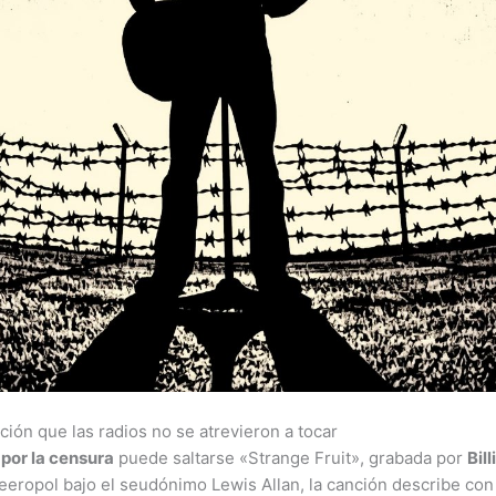
ción que las radios no se atrevieron a tocar
por la censura
puede saltarse «Strange Fruit», grabada por
Bil
ropol bajo el seudónimo Lewis Allan, la canción describe con