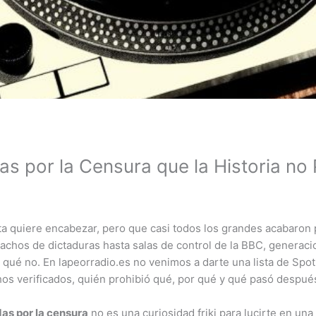
s por la Censura que la Historia no 
sta quiere encabezar, pero que casi todos los grandes acabaron 
achos de dictaduras hasta salas de control de la BBC, generacio
ué no. En lapeorradio.es no venimos a darte una lista de Spot
os verificados, quién prohibió qué, por qué y qué pasó después
as por la censura
no es una curiosidad friki para lucirte en una