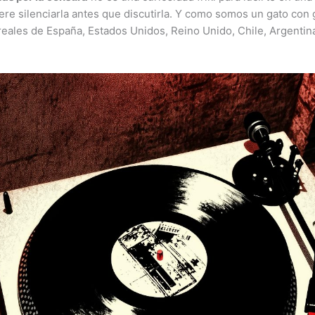
ere silenciarla antes que discutirla. Y como somos un gato con 
 reales de España, Estados Unidos, Reino Unido, Chile, Argentin