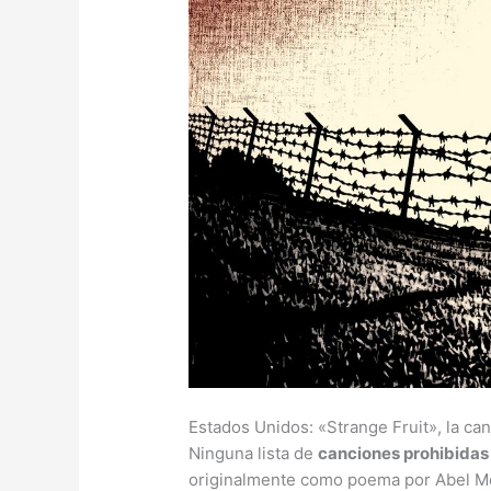
Estados Unidos: «Strange Fruit», la can
Ninguna lista de
canciones prohibidas 
originalmente como poema por Abel Mee