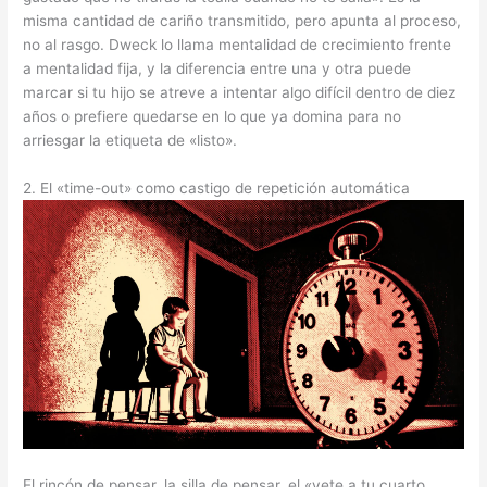
misma cantidad de cariño transmitido, pero apunta al proceso,
no al rasgo. Dweck lo llama mentalidad de crecimiento frente
a mentalidad fija, y la diferencia entre una y otra puede
marcar si tu hijo se atreve a intentar algo difícil dentro de diez
años o prefiere quedarse en lo que ya domina para no
arriesgar la etiqueta de «listo».
2. El «time-out» como castigo de repetición automática
El rincón de pensar, la silla de pensar, el «vete a tu cuarto