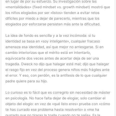
en lugar de por su esfuerzo. Su investigación sobre las
«mentalidades» (fixed mindset vs. growth mindset) mostró que
los niños elogiados por ser «listos» tienden a evitar retos
difíciles por miedo a dejar de parecerlo, mientras que los
elogiados por esforzarse persisten más ante la dificultad.
La idea de fondo es sencilla y a la vez incómoda: si tu
identidad se basa en «soy inteligente», cualquier fracaso
amenaza esa identidad, así que mejor no arriesgarse. Si en
cambio interiorizas que el mérito está en intentarlo,
equivocarte dos veces antes de acertar deja de ser una
tragedia. Dweck no dijo que halagar esté mal; dijo que halagar
el rasgo fijo en vez del proceso genera niños más frágiles ante
el error. Y eso, con perdón, es la antítesis de lo que cualquier
padre quiere para su hijo.
Lo curioso es lo fácil que es corregirlo sin necesidad de máster
en psicología. No hace falta dejar de elogiar, solo cambiar el
objeto del elogio: en vez de «qué listo eres» prueba con «cómo
te has currado ese problema hasta resolverlo» o «me ha
gustado que no tiraras la toalla cuando no te salía». Es la