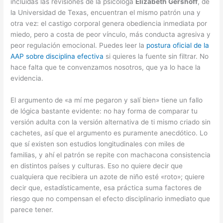
incluidas las revisiones de la psicóloga
Elizabeth Gershoff
, de
la Universidad de Texas, encuentran el mismo patrón una y
otra vez: el castigo corporal genera obediencia inmediata por
miedo, pero a costa de peor vínculo, más conducta agresiva y
peor regulación emocional. Puedes leer la
postura oficial de la
AAP sobre disciplina efectiva
si quieres la fuente sin filtrar. No
hace falta que te convenzamos nosotros, que ya lo hace la
evidencia.
El argumento de «a mí me pegaron y salí bien» tiene un fallo
de lógica bastante evidente: no hay forma de comparar tu
versión adulta con la versión alternativa de ti mismo criado sin
cachetes, así que el argumento es puramente anecdótico. Lo
que sí existen son estudios longitudinales con miles de
familias, y ahí el patrón se repite con machacona consistencia
en distintos países y culturas. Eso no quiere decir que
cualquiera que recibiera un azote de niño esté «roto»; quiere
decir que, estadísticamente, esa práctica suma factores de
riesgo que no compensan el efecto disciplinario inmediato que
parece tener.