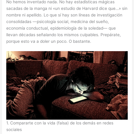
No hemos inventado nada. No hay estadísticas mágicas
sacadas de la manga ni «un estudio de Harvard dice que…» sin
nombre ni apellido. Lo que sí hay son líneas de investigación
consolidadas —psicología social, medicina del sueño,
economía conductual, epidemiología de la soledad— que
llevan décadas señalando los mismos culpables. Prepárate,
porque esto va a doler un poco. O bastante.
1. Compararte con la vida (falsa) de los demás en redes
sociales