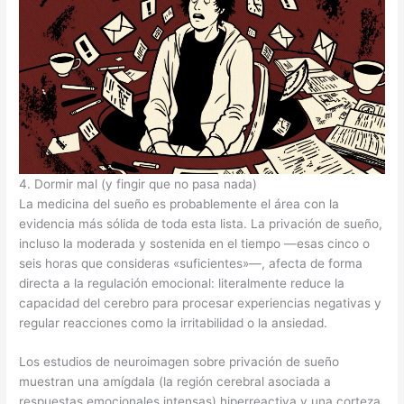
4. Dormir mal (y fingir que no pasa nada)
La medicina del sueño es probablemente el área con la
evidencia más sólida de toda esta lista. La privación de sueño,
incluso la moderada y sostenida en el tiempo —esas cinco o
seis horas que consideras «suficientes»—, afecta de forma
directa a la regulación emocional: literalmente reduce la
capacidad del cerebro para procesar experiencias negativas y
regular reacciones como la irritabilidad o la ansiedad.
Los estudios de neuroimagen sobre privación de sueño
muestran una amígdala (la región cerebral asociada a
respuestas emocionales intensas) hiperreactiva y una corteza