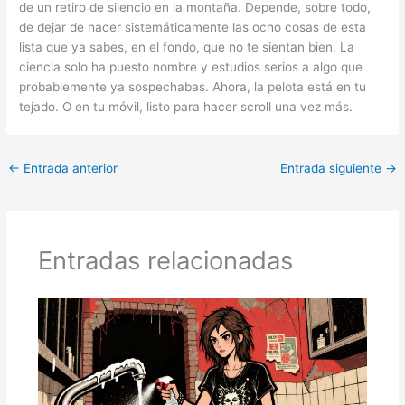
de un retiro de silencio en la montaña. Depende, sobre todo,
de dejar de hacer sistemáticamente las ocho cosas de esta
lista que ya sabes, en el fondo, que no te sientan bien. La
ciencia solo ha puesto nombre y estudios serios a algo que
probablemente ya sospechabas. Ahora, la pelota está en tu
tejado. O en tu móvil, listo para hacer scroll una vez más.
←
Entrada anterior
Entrada siguiente
→
Entradas relacionadas