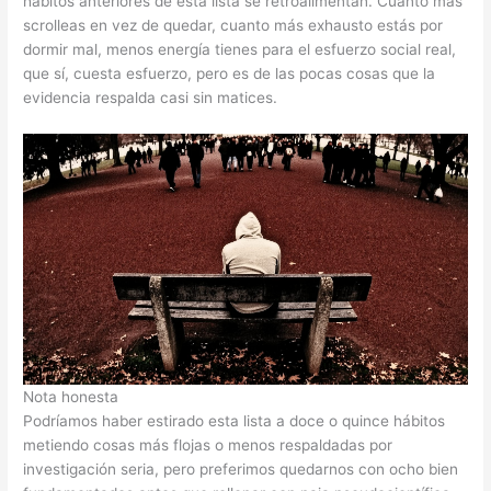
hábitos anteriores de esta lista se retroalimentan. Cuanto más
scrolleas en vez de quedar, cuanto más exhausto estás por
dormir mal, menos energía tienes para el esfuerzo social real,
que sí, cuesta esfuerzo, pero es de las pocas cosas que la
evidencia respalda casi sin matices.
Nota honesta
Podríamos haber estirado esta lista a doce o quince hábitos
metiendo cosas más flojas o menos respaldadas por
investigación seria, pero preferimos quedarnos con ocho bien