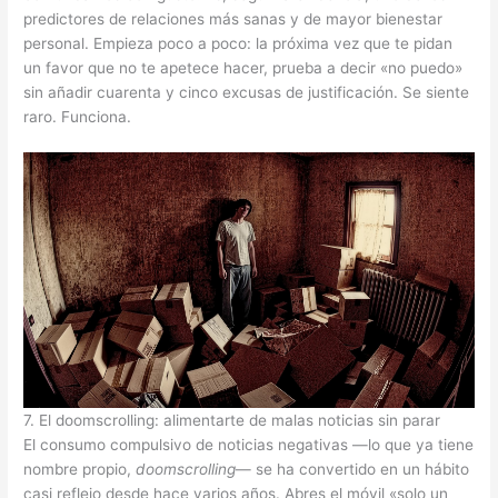
predictores de relaciones más sanas y de mayor bienestar
personal. Empieza poco a poco: la próxima vez que te pidan
un favor que no te apetece hacer, prueba a decir «no puedo»
sin añadir cuarenta y cinco excusas de justificación. Se siente
raro. Funciona.
7. El doomscrolling: alimentarte de malas noticias sin parar
El consumo compulsivo de noticias negativas —lo que ya tiene
nombre propio,
doomscrolling
— se ha convertido en un hábito
casi reflejo desde hace varios años. Abres el móvil «solo un