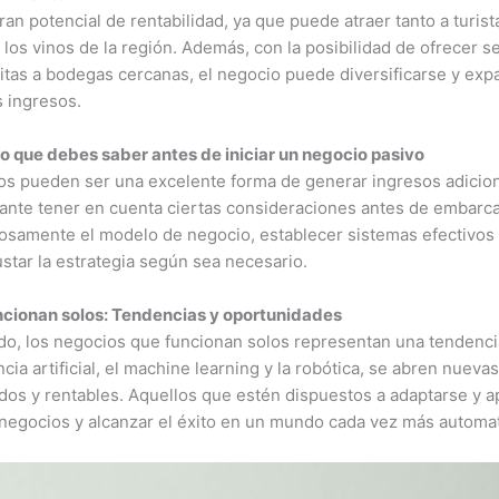
an potencial de rentabilidad, ya que puede atraer tanto a turis
 los vinos de la región. Además, con la posibilidad de ofrecer 
isitas a bodegas cercanas, el negocio puede diversificarse y exp
 ingresos.
o que debes saber antes de iniciar un negocio pasivo
os pueden ser una excelente forma de generar ingresos adiciona
rtante tener en cuenta ciertas consideraciones antes de embarc
dadosamente el modelo de negocio, establecer sistemas efectivos
ustar la estrategia según sea necesario.
uncionan solos: Tendencias y oportunidades
o, los negocios que funcionan solos representan una tendenci
ncia artificial, el machine learning y la robótica, se abren nuev
os y rentables. Aquellos que estén dispuestos a adaptarse y a
s negocios y alcanzar el éxito en un mundo cada vez más automa