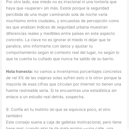
Por otro lado, ese miedo no es irracional ni una tontería que
haya que «superar» sin más. Existe porque la seguridad
percibida de una mujer caminando sola de noche varía
muchísimo entre ciudades, y encuestas de percepción como
las que analizan índices de seguridad urbana muestran
diferencias reales y medibles entre países en este aspecto
concreto. La clave no es ignorar el miedo ni dejar que te
paralice, sino informarte con datos y ajustar tu
comportamiento según el contexto real del lugar, no según lo
que te cuenta tu cuñado que nunca ha salido de su barrio.
Nota honesta:
no vamos a inventarnos porcentajes concretos
de «el X% de las viajeras solas sufren esto o lo otro» porque la
mayoría de esas cifras que circulan por internet no tienen una
fuente rastreable seria. Si te encuentras una estadística sin
enlace a un estudio real detrás, sospecha.
9. Confía en tu instinto (el que se equivoca poco, el otro
también)
Este consejo suena a caja de galletas motivacional, pero tiene
base real: cuando algo te da mala espina —una calle, una