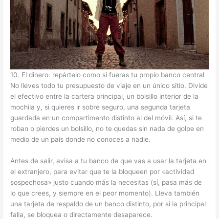
10. El dinero: repártelo como si fueras tu propio banco central
No lleves todo tu presupuesto de viaje en un único sitio. Divide
el efectivo entre la cartera principal, un bolsillo interior de la
mochila y, si quieres ir sobre seguro, una segunda tarjeta
guardada en un compartimento distinto al del móvil. Así, si te
roban o pierdes un bolsillo, no te quedas sin nada de golpe en
medio de un país donde no conoces a nadie.
Antes de salir, avisa a tu banco de que vas a usar la tarjeta en
el extranjero, para evitar que te la bloqueen por «actividad
sospechosa» justo cuando más la necesitas (sí, pasa más de
lo que crees, y siempre en el peor momento). Lleva también
una tarjeta de respaldo de un banco distinto, por si la principal
falla, se bloquea o directamente desaparece.