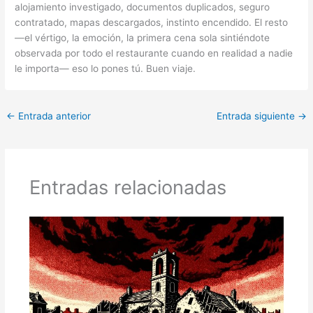
alojamiento investigado, documentos duplicados, seguro
contratado, mapas descargados, instinto encendido. El resto
—el vértigo, la emoción, la primera cena sola sintiéndote
observada por todo el restaurante cuando en realidad a nadie
le importa— eso lo pones tú. Buen viaje.
←
Entrada anterior
Entrada siguiente
→
Entradas relacionadas