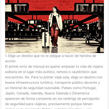
1. Elige un destino que no te obligue a hacer de heroína de
acción
El primer error de manual es querer empezar tu vida de viajera
solitaria en el lugar más exótico, remoto o «auténtico» que
encuentres. No. Para tu primer viaje sola, elige un destino con
buena infraestructura turística, transporte público decente y
un historial de seguridad razonable. Países como Portugal,
Japón, Canadá, Islandia, Nueva Zelanda o Dinamarca
aparecen de forma constante en los rankings de percepción
de seguridad para viajeras, precisamente porque tienen