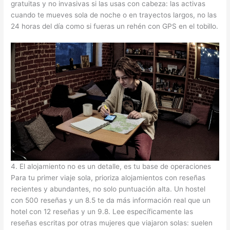
gratuitas y no invasivas si las usas con cabeza: las activas
cuando te mueves sola de noche o en trayectos largos, no las
24 horas del día como si fueras un rehén con GPS en el tobillo.
4. El alojamiento no es un detalle, es tu base de operaciones
Para tu primer viaje sola, prioriza alojamientos con reseñas
recientes y abundantes, no solo puntuación alta. Un hostel
con 500 reseñas y un 8.5 te da más información real que un
hotel con 12 reseñas y un 9.8. Lee específicamente las
reseñas escritas por otras mujeres que viajaron solas: suelen