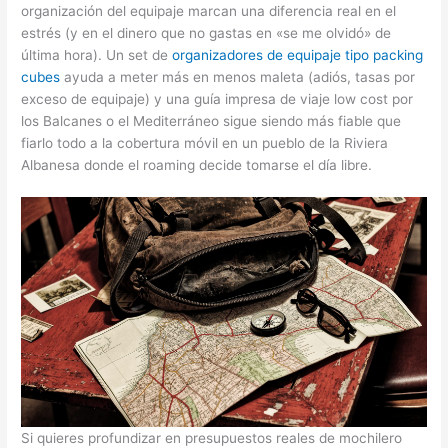
organización del equipaje marcan una diferencia real en el
estrés (y en el dinero que no gastas en «se me olvidó» de
última hora). Un set de
organizadores de equipaje tipo packing
cubes
ayuda a meter más en menos maleta (adiós, tasas por
exceso de equipaje) y una guía impresa de viaje low cost por
los Balcanes o el Mediterráneo sigue siendo más fiable que
fiarlo todo a la cobertura móvil en un pueblo de la Riviera
Albanesa donde el roaming decide tomarse el día libre.
Si quieres profundizar en presupuestos reales de mochilero