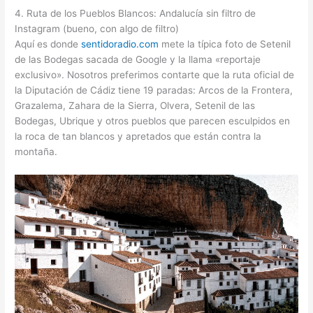
4. Ruta de los Pueblos Blancos: Andalucía sin filtro de
Instagram (bueno, con algo de filtro)
Aquí es donde
sentidoradio.com
mete la típica foto de Setenil
de las Bodegas sacada de Google y la llama «reportaje
exclusivo». Nosotros preferimos contarte que la ruta oficial de
la Diputación de Cádiz tiene 19 paradas: Arcos de la Frontera,
Grazalema, Zahara de la Sierra, Olvera, Setenil de las
Bodegas, Ubrique y otros pueblos que parecen esculpidos en
la roca de tan blancos y apretados que están contra la
montaña.