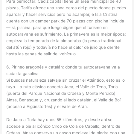
Para pernoctar: Cádiz capital tiene un área municipal de 40
plazas, Tarifa ofrece una zona cerca del puerto donde puedes
aparcar y hacer servicios pero no acampar, e Isla Cristina
cuenta con un camper park de 70 plazas con piscina incluida
— sí, piscina, para que luego digan que el turismo en
autocaravana es sufrimiento. La primavera es la mejor época:
empieza la temporada de la almadraba (la pesca tradicional
del atún rojo) y todavía no hace el calor de julio que derrite
hasta las ganas de salir del vehículo.
6. Pirineo aragonés y catalán: donde tu autocaravana va a
sudar la gasolina
Si buscas naturaleza salvaje sin cruzar el Atlántico, esto es lo
tuyo. La ruta clásica conecta Jaca, el Valle de Tena, Torla
(puerta del Parque Nacional de Ordesa y Monte Perdido),
Aínsa, Benasque y, cruzando al lado catalán, el Valle de Boí
(acceso a Aigüestortes) y el Valle de Arán.
De Jaca a Torla hay unos 55 kilómetros, y desde ahí se
accede a pie al icónico Circo de Cola de Caballo, dentro de
Ordesa. Aínsa conserva un casco medieval de piedra con una