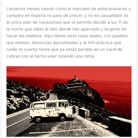
Llevamos meses viendo cómo el mercado de autocaravanas y
campers en España no para de crecer, y no es casualidad: es
el único plan de vacaciones que te permite decidir a las 11 de
la noche que odias el sitio donde has aparcado y largarte sin
hacer las maletas. Aquí tienes siete rutas reales, con pueblos
que existen, distancias aproximadas y la info práctica que
nadie te cuenta hasta que ya estás perdido en un carril de
cabras con el techo solar rozando una rama.